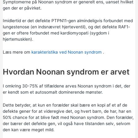
Symptomerne på Noonan syndrom er generelt ens, uanset hvilket
gen der er påvirket.
Imidlertid er det defekte PTPN11-gen almindeligvis forbundet med
lungestenose (en indsnævret hjerteventil), og det defekte RAF1-
gen er oftere forbundet med kardiomyopati (sygdom i
hjertemusklen).
Læs mere om
karakteristika ved Noonan syndrom
.
Hvordan Noonan syndrom er arvet
I omkring 30-75% af tilfældene arves Noonan syndrom i det, der
er kendt som et autosomalt dominerende mønster.
Dette betyder, at kun en forælder skal bære en kopi af et af de
defekte gener for at videregive det, og hvert barn, de har, har en
50% chance for at blive født med Noonan syndrom. Den forælder,
der bærer det defekte gen, vil også have tilstanden selv, selvom
den kan være meget mild.