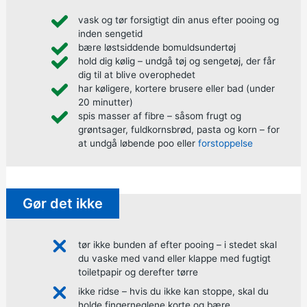
vask og tør forsigtigt din anus efter pooing og
inden sengetid
bære løstsiddende bomuldsundertøj
hold dig kølig – undgå tøj og sengetøj, der får
dig til at blive overophedet
har køligere, kortere brusere eller bad (under
20 minutter)
spis masser af fibre
– såsom frugt og
grøntsager, fuldkornsbrød, pasta og korn – for
at undgå løbende poo eller
forstoppelse
Gør det ikke
tør ikke bunden af efter pooing – i stedet skal
du vaske med vand eller klappe med fugtigt
toiletpapir og derefter tørre
ikke ridse – hvis du ikke kan stoppe, skal du
holde fingerneglene korte og bære