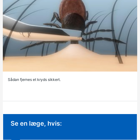
Sådan fjernes et kryds sikkert.
Ikke-presserende rådgivning:
Se en læge, hvis: