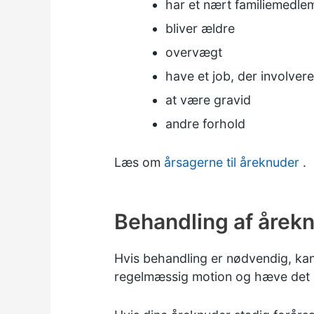
har et nært familiemedl
bliver ældre
overvægt
have et job, der involver
at være gravid
andre forhold
Læs om
årsagerne til åreknuder
.
Behandling af årek
Hvis behandling er nødvendig, kan
regelmæssig motion og hæve det b