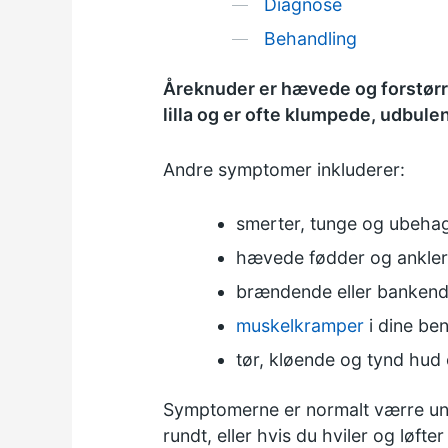
Diagnose
Behandling
Åreknuder er hævede og forstørr
lilla og er ofte klumpede, udbule
Andre symptomer inkluderer:
smerter, tunge og ubehag
hævede fødder og ankle
brændende eller bankende
muskelkramper
i dine be
tør, kløende og tynd hud
Symptomerne er normalt værre under
rundt, eller hvis du hviler og løfter