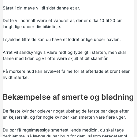
Såret i din mave vil til sidst danne et ar.
Dette vil normalt være et vandret ar, der er cirka 10 til 20 cm
langt, lige under din bikinilinje.
I sjældne tilfælde kan du have et lodret ar lige under navlen.
Arret vil sandsynligvis være rødt og tydeligt i starten, men skal
falme med tiden og vil ofte være skjult af dit skamhår.
På mørkere hud kan arvævet falme for at efterlade et brunt eller
hvidt mærke.
Bekæmpelse af smerte og blødning
De fleste kvinder oplever noget ubehag de første par dage efter
en kejsersnit, og for nogle kvinder kan smerten vare flere uger.
Du bør få regelmæssige smertestillende medicin, du skal tage
derhjemme, så længe du har brug for dem, såsom
paracetamol