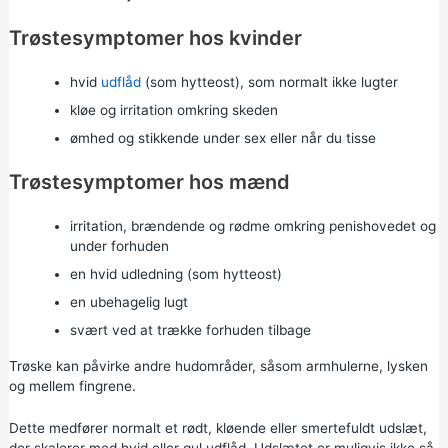
Trøstesymptomer hos kvinder
hvid
udflåd
(som hytteost), som normalt ikke lugter
kløe og irritation omkring skeden
ømhed og stikkende under sex eller når du tisse
Trøstesymptomer hos mænd
irritation, brændende og rødme omkring penishovedet og
under forhuden
en hvid udledning (som hytteost)
en ubehagelig lugt
svært ved at trække forhuden tilbage
Trøske kan påvirke andre hudområder, såsom armhulerne, lysken
og mellem fingrene.
Dette medfører normalt et rødt, kløende eller smertefuldt udslæt,
der skalerer med hvid eller gul udflåd. Udslætet er muligvis ikke så