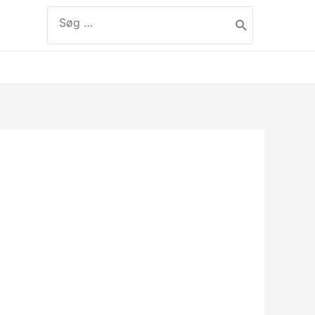
Søg
efter:
label