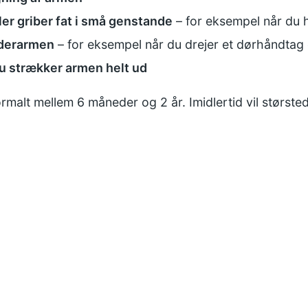
ler griber fat i små genstande
– for eksempel når du 
nderarmen
– for eksempel når du drejer et dørhåndtag 
du strækker armen helt ud
rmalt mellem 6 måneder og 2 år. Imidlertid vil største