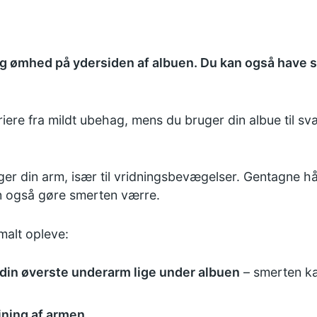
g ømhed på ydersiden af albuen. Du kan også have s
iere fra mildt ubehag, mens du bruger din albue til s
ger din arm, især til vridningsbevægelser. Gentagne 
an også gøre smerten værre.
malt opleve:
 din øverste underarm lige under albuen
– smerten ka
øjning af armen