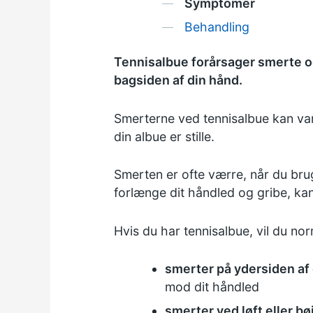
Symptomer
Behandling
Tennisalbue forårsager smerte o
bagsiden af din hånd.
Smerterne ved tennisalbue kan var
din albue er stille.
Smerten er ofte værre, når du bru
forlænge dit håndled og gribe, k
Hvis du har tennisalbue, vil du nor
smerter på ydersiden af
mod dit håndled
smerter ved løft eller b