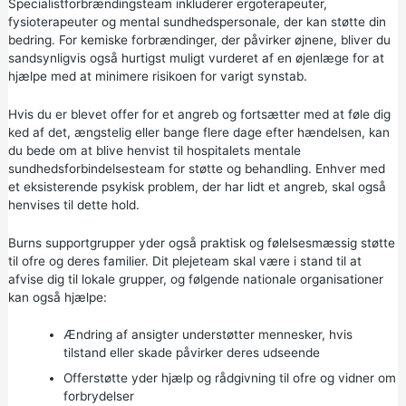
Specialistforbrændingsteam inkluderer ergoterapeuter,
fysioterapeuter og mental sundhedspersonale, der kan støtte din
bedring. For kemiske forbrændinger, der påvirker øjnene, bliver du
sandsynligvis også hurtigst muligt vurderet af en øjenlæge for at
hjælpe med at minimere risikoen for varigt synstab.
Hvis du er blevet offer for et angreb og fortsætter med at føle dig
ked af det, ængstelig eller bange flere dage efter hændelsen, kan
du bede om at blive henvist til hospitalets mentale
sundhedsforbindelsesteam for støtte og behandling. Enhver med
et eksisterende psykisk problem, der har lidt et angreb, skal også
henvises til dette hold.
Burns supportgrupper yder også praktisk og følelsesmæssig støtte
til ofre og deres familier. Dit plejeteam skal være i stand til at
afvise dig til lokale grupper, og følgende nationale organisationer
kan også hjælpe:
Ændring af ansigter
understøtter mennesker, hvis
tilstand eller skade påvirker deres udseende
Offerstøtte
yder hjælp og rådgivning til ofre og vidner om
forbrydelser