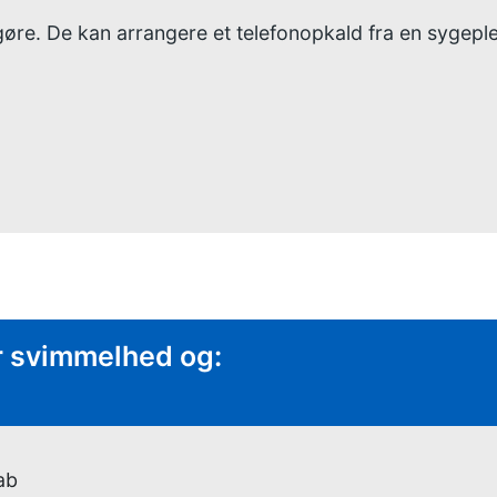
 gøre. De kan arrangere et telefonopkald fra en sygeple
 krævet:
ar svimmelhed og:
ab