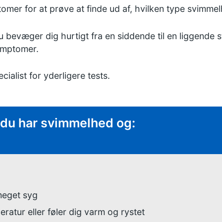
omer for at prøve at finde ud af, hvilken type svimmel
u bevæger dig hurtigt fra en siddende til en liggende st
ymptomer.
cialist for yderligere tests.
:
is du har svimmelhed og:
 meget syg
ratur eller føler dig varm og rystet