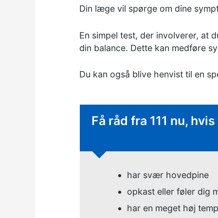
Din læge vil spørge om dine sympt
En simpel test, der involverer, at d
din balance. Dette kan medføre s
Du kan også blive henvist til en spe
Hastende rådgivning
Få råd fra 111 nu, hv
har svær hovedpine
opkast eller føler dig
har en meget høj tempe