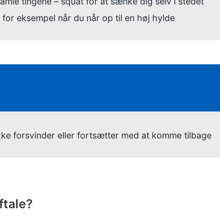
samle tingene – squat for at sænke dig selv i stedet
 for eksempel når du når op til en høj hylde
givning:
ke forsvinder eller fortsætter med at komme tilbage
ftale?