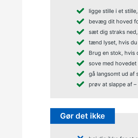
ligge stille i et st
bevæg dit hoved for
sæt dig straks ned,
tænd lyset, hvis du
Brug en stok, hvis d
sove med hovedet l
gå langsomt ud af s
prøv at slappe af 
Gør det ikke