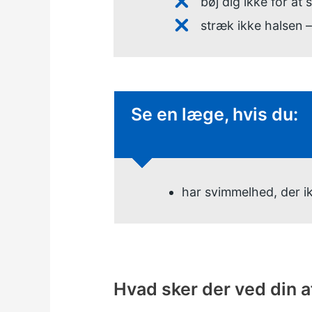
bøj dig ikke for at 
stræk ikke halsen –
Ikke-presserende råd
Se en læge, hvis du:
har svimmelhed, der ik
Hvad sker der ved din a