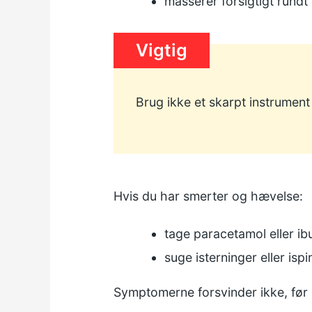
masserer forsigtigt rund
Vigtig
Brug ikke et skarpt instrument 
Hvis du har smerter og hævelse:
tage paracetamol eller ib
suge isterninger eller isp
Symptomerne forsvinder ikke, før s