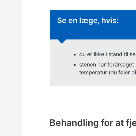
Ikke-presserende råd
Se en læge, hvis:
du er ikke i stand til s
stenen har forårsaget 
temperatur (du føler d
Behandling for at f