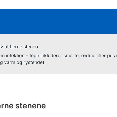
givning:
elv at fjerne stenen
en infektion – tegn inkluderer smerte, rødme eller pus
ig varm og rystende)
jerne stenene