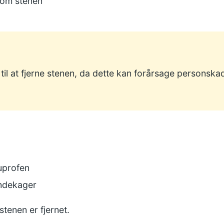
t om stenen
til at fjerne stenen, da dette kan forårsage personskad
uprofen
indekager
tenen er fjernet.