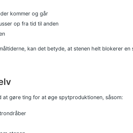
, der kommer og går
sser op fra tid til anden
nen
måltiderne, kan det betyde, at stenen helt blokerer en 
elv
d at gøre ting for at øge spytproduktionen, såsom:
itrondråber