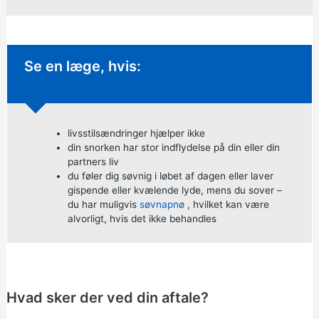
Ikke-presserende rådgivning:
Se en læge, hvis:
livsstilsændringer hjælper ikke
din snorken har stor indflydelse på din eller din
partners liv
du føler dig søvnig i løbet af dagen eller laver
gispende eller kvælende lyde, mens du sover –
du har muligvis
søvnapnø
, hvilket kan være
alvorligt, hvis det ikke behandles
Hvad sker der ved din aftale?