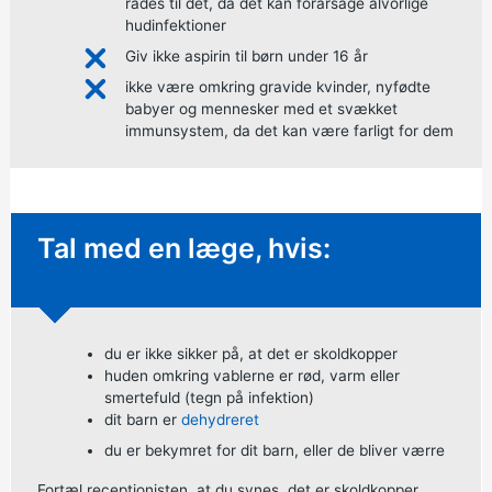
rådes til det, da det kan forårsage alvorlige
hudinfektioner
Giv ikke aspirin til børn under 16 år
ikke være omkring gravide kvinder, nyfødte
babyer og mennesker med et svækket
immunsystem, da det kan være farligt for dem
Ikke-presserende råd:
Tal med en læge, hvis:
du er ikke sikker på, at det er skoldkopper
huden omkring vablerne er rød, varm eller
smertefuld (tegn på infektion)
dit barn er
dehydreret
du er bekymret for dit barn, eller de bliver værre
Fortæl receptionisten, at du synes, det er skoldkopper,