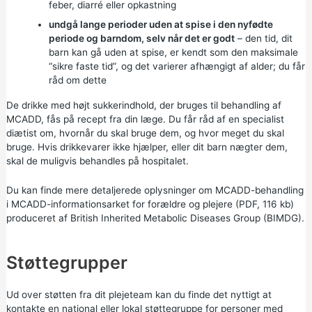
feber,
diarré
eller opkastning
undgå lange perioder uden at spise i den nyfødte
periode og barndom, selv når det er godt
– den tid, dit
barn kan gå uden at spise, er kendt som den maksimale
“sikre faste tid”, og det varierer afhængigt af alder; du får
råd om dette
De drikke med højt sukkerindhold, der bruges til behandling af
MCADD, fås på recept fra din læge. Du får råd af en specialist
diætist om, hvornår du skal bruge dem, og hvor meget du skal
bruge. Hvis drikkevarer ikke hjælper, eller dit barn nægter dem,
skal de muligvis behandles på hospitalet.
Du kan finde mere detaljerede oplysninger om MCADD-behandling
i
MCADD-informationsarket for forældre og plejere (PDF, 116 kb)
produceret af British Inherited Metabolic Diseases Group (BIMDG).
Støttegrupper
Ud over støtten fra dit plejeteam kan du finde det nyttigt at
kontakte en national eller lokal støttegruppe for personer med