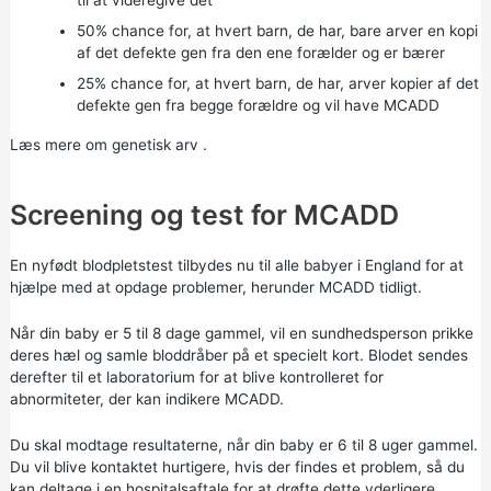
til at videregive det
50% chance for, at hvert barn, de har, bare arver en kopi
af det defekte gen fra den ene forælder og er bærer
25% chance for, at hvert barn, de har, arver kopier af det
defekte gen fra begge forældre og vil have MCADD
Læs mere om
genetisk arv
.
Screening og test for MCADD
En
nyfødt blodpletstest
tilbydes nu til alle babyer i England for at
hjælpe med at opdage problemer, herunder MCADD tidligt.
Når din baby er 5 til 8 dage gammel, vil en sundhedsperson prikke
deres hæl og samle bloddråber på et specielt kort. Blodet sendes
derefter til et laboratorium for at blive kontrolleret for
abnormiteter, der kan indikere MCADD.
Du skal modtage resultaterne, når din baby er 6 til 8 uger gammel.
Du vil blive kontaktet hurtigere, hvis der findes et problem, så du
kan deltage i en hospitalsaftale for at drøfte dette yderligere.