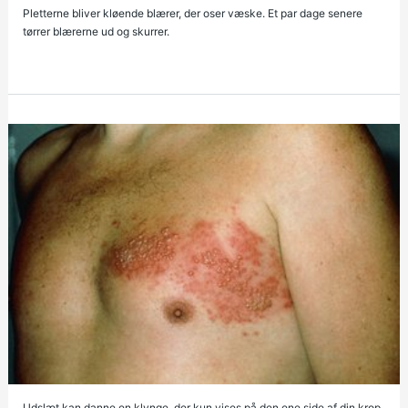
Pletterne bliver kløende blærer, der oser væske. Et par dage senere
tørrer blærerne ud og skurrer.
Udslæt kan danne en klynge, der kun vises på den ene side af din krop.