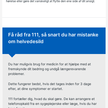
hørelse eller gøre det vanskeligt at flytte den ene side af dit ansigt.
Hastende rådgivning:
Få råd fra 111, så snart du har mistanke
om helvedesild
Du har muligvis brug for medicin for at hjælpe med at
fremskynde dit bedring og undgå længerevarende
problemer.
Dette fungerer bedst, hvis det tages inden for 3 dage
efter, at dine symptomer er startet.
111 fortæller dig, hvad du skal gøre. De kan arrangere et
telefonopkald fra en sygeplejerske eller læge, hvis du har