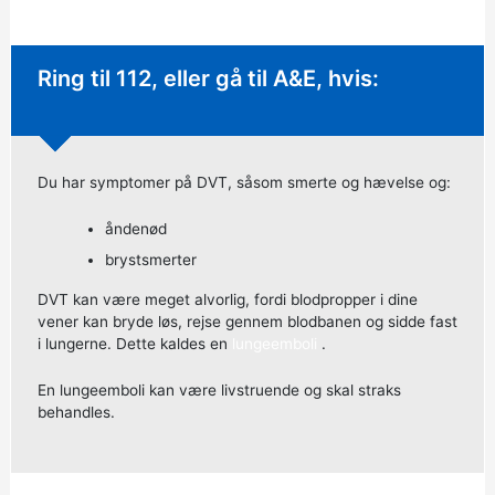
Øjeblikkelig handling krævet:
Ring til 112, eller gå til A&E, hvis:
Du har symptomer på DVT, såsom smerte og hævelse og:
åndenød
brystsmerter
DVT kan være meget alvorlig, fordi blodpropper i dine
vener kan bryde løs, rejse gennem blodbanen og sidde fast
i lungerne. Dette kaldes en
lungeemboli
.
En lungeemboli kan være livstruende og skal straks
behandles.