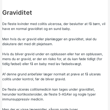
Graviditet
De fleste kvinder med colitis ulcerosa, der beslutter at få børn, vil
have en normal graviditet og en sund baby.
Men hvis du er gravid eller planlægger en graviditet, skal du
diskutere det med dit plejeteam.
Hvis du bliver gravid under en opblussen eller har en opblussen,
mens du er gravid, er der en risiko for, at du kan føde tidligt
(for
tidlig fødsel)
eller få en baby med lav fødselsvægt.
Af denne grund anbefaler læger normalt at prøve at få ulcerøs
colitis under kontrol, før de bliver gravid.
De fleste ulcerøs colitismedicin kan tages under graviditet,
herunder kortikosteroider, de fleste 5-ASA’er og nogle typer
immunsuppressiv medicin.
Men der er visse lægemidler, såsom nogle typer