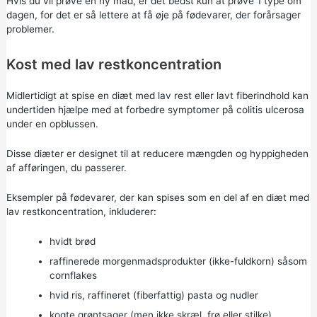
Hvis du vil prøve en ny mad, er det bedst kun at prøve 1 type om
dagen, for det er så lettere at få øje på fødevarer, der forårsager
problemer.
Kost med lav restkoncentration
Midlertidigt at spise en diæt med lav rest eller lavt fiberindhold kan
undertiden hjælpe med at forbedre symptomer på colitis ulcerosa
under en opblussen.
Disse diæter er designet til at reducere mængden og hyppigheden
af afføringen, du passerer.
Eksempler på fødevarer, der kan spises som en del af en diæt med
lav restkoncentration, inkluderer:
hvidt brød
raffinerede morgenmadsprodukter (ikke-fuldkorn) såsom
cornflakes
hvid ris, raffineret (fiberfattig) pasta og nudler
kogte grøntsager (men ikke skræl, frø eller stilke)