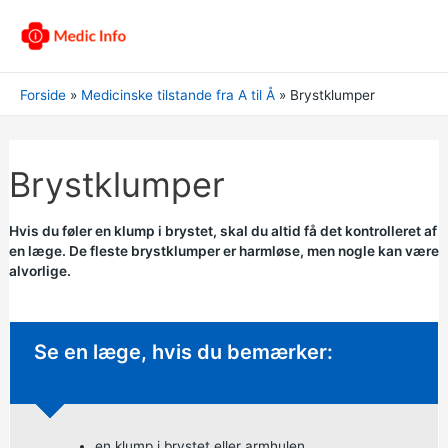
Forside
Medicinske tilstande fra A til Å
Brystklumper
Brystklumper
Hvis du føler en klump i brystet, skal du altid få det kontrolleret af
en læge. De fleste brystklumper er harmløse, men nogle kan være
alvorlige.
Ikke-presserende rådgivning:
Se en læge, hvis du bemærker:
en klump i brystet eller armhulen