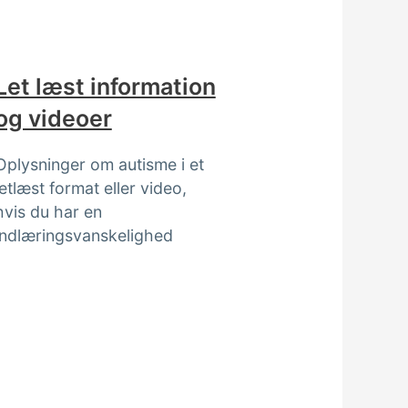
Let læst information
og videoer
Oplysninger om autisme i et
letlæst format eller video,
hvis du har en
indlæringsvanskelighed