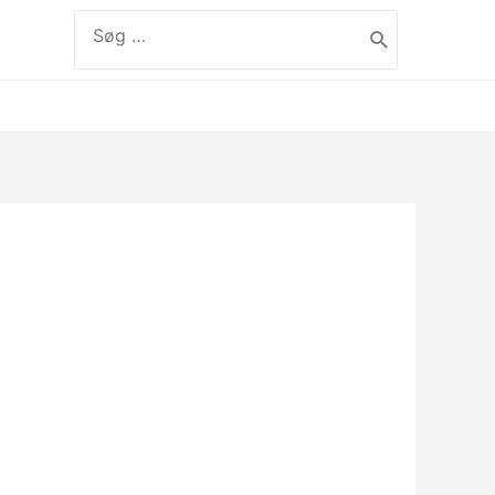
Søg
efter:
label